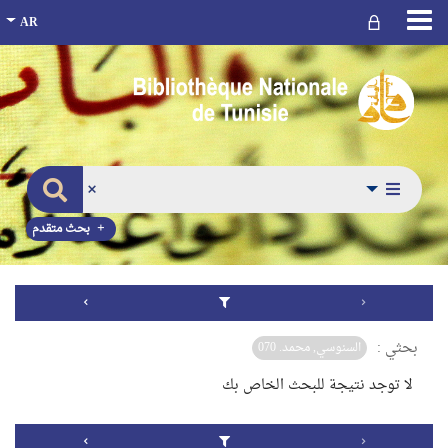
بحث متقدم
بحثي :
السنوسي, محمد. 070
لا توجد نتيجة للبحث الخاص بك