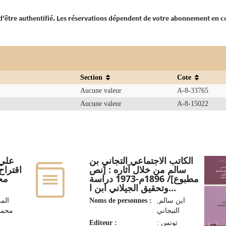
 d'être authentifié. Les réservations dépendent de votre abonnement en c
Section
Cote
Aucune valeur
A-8-33765
Aucune valeur
A-8-15022
الكاتب الاجتماعي التجاني بن
علي 
سالم من خلال آثاره : [نص
اقترا/
مطبوع]/ 1896م-1973 دراسة
محم
وتحقيق الجيلاني ابن ا...
ال,
Noms de personnes :
ابن سالم,
التيجاني
Editeur :
تونس :