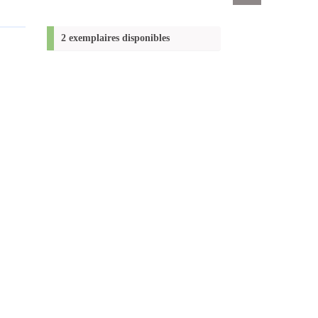
Exports
permanent
(Nouvelle
2 exemplaires disponibles
fenêtre)