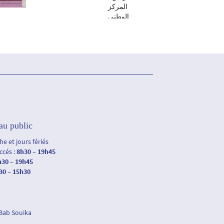
المركز
الوطني
للإتصال
الثقافي،
2008
au public
e et jours fériés
accés :
8h30 – 19h45
h30 – 19h45
30 – 15h30
 Bab Souika