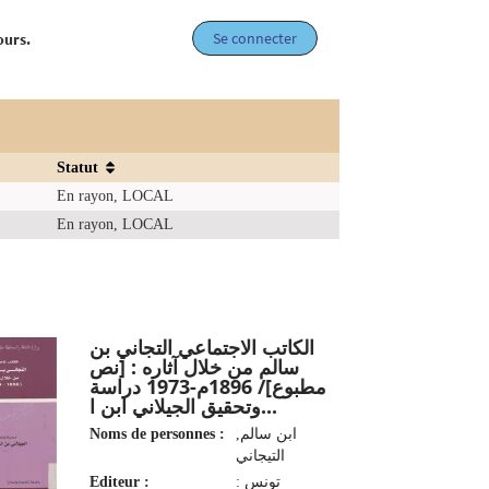
Se connecter
ours.
Statut
En rayon, LOCAL
En rayon, LOCAL
الكاتب الاجتماعي التجاني بن
سالم من خلال آثاره : [نص
مطبوع]/ 1896م-1973 دراسة
وتحقيق الجيلاني ابن ا...
Noms de personnes :
ابن سالم,
التيجاني
Editeur :
تونس :