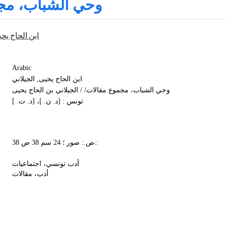
وحي الشباب، مج
ابن الحاج يحي
Arabic
ابن الحاج يحيى, الجيلاني
وحي الشباب، مجموع مقالات/ / الجيلاني بن الحاج يحيى
تونس : [د. ن. ]، [د. ت. ]
38 ص.: صور ؛ 24 سم 38 ص.:
أدب تونسي، اجتماعيات
أدب، مقالات