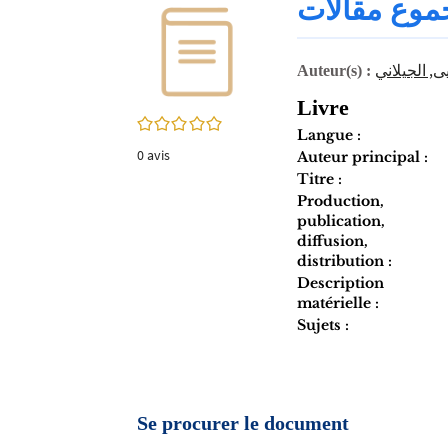
موع مقالات
twitter
fenêtre)
(Nouvelle
fenêtre)
ى, الجيلاني
Auteur(s) :
Livre
0/5
Langue :
0
avis
Auteur principal :
Titre :
Production,
publication,
diffusion,
distribution :
Description
matérielle :
Sujets :
Se procurer le document