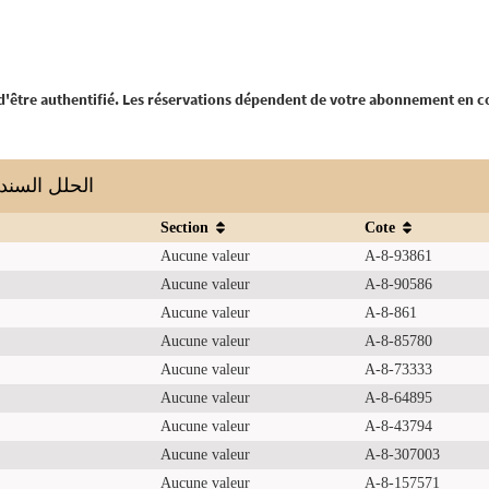
 d'être authentifié. Les réservations dépendent de votre abonnement en c
الحلل السندسية في
Section
Cote
Aucune valeur
A-8-93861
Aucune valeur
A-8-90586
Aucune valeur
A-8-861
Aucune valeur
A-8-85780
Aucune valeur
A-8-73333
Aucune valeur
A-8-64895
Aucune valeur
A-8-43794
Aucune valeur
A-8-307003
Aucune valeur
A-8-157571