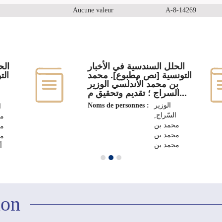
Aucune valeur
A-8-14269
الحلل السندسية في الأخبار
الح
التونسية [نص مطبوع]. محمد
الت
بن محمد الأندلسي الوزير
السراج ؛ تقديم وتحقيق م...
Noms de personnes :
الوزير
,
السّراج,
مح
محمد بن
مح
محمد بن
مح
محمد بن
أ
أحمد بن
م
مصطفى
1659م-1736م
1659م-1736م
Editeur :
تونس : الدار
ion
التونسية
للنشر، 1970