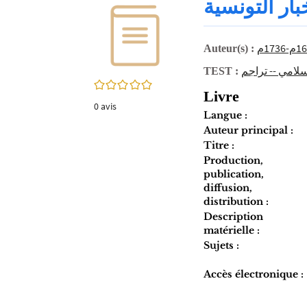
ار التونسية
twitter
fenêtre)
(Nouvelle
fenêtre)
Auteur(s) :
سلامي -- تراجم
TEST :
0/5
Livre
0
avis
Langue :
Auteur principal :
Titre :
Production,
publication,
diffusion,
distribution :
Description
matérielle :
Sujets :
Accès électronique :