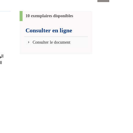
Exports
permanent
(Nouvelle
10 exemplaires disponibles
fenêtre)
Consulter en ligne
Consulter le document
الو
ال