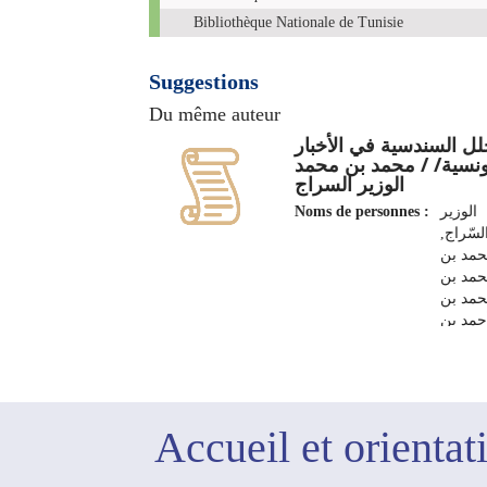
Bibliothèque Nationale de Tunisie
Suggestions
Du même auteur
لل السندسية في الأخبار
ونسية/ / محمد بن محمد
الوزير السراج
Noms de personnes :
الوزير
السّراج
مد بن
مد بن
مد بن
حمد بن
صطفى
Editeur :
1189 هـ(‏1775
م)
Accueil et orientat