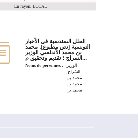
En rayon, LOCAL
الحلل السندسية في الأخبار
التونسية [نص مطبوع]. محمد
بن محمد الأندلسي الوزير
السراج ؛ تقديم وتحقيق م...
Noms de personnes :
الوزير
السّراج,
محمد بن
محمد بن
محمد بن
أحمد بن
مصطفى
1659م-1736م
Editeur :
تونس : الدار
التونسية
للنشر، 1970