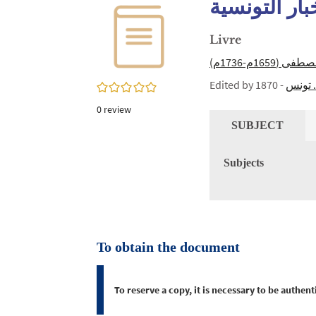
ار التونسية
twitter
window)
(New
window)
Livre
16م-1736م
Edited by
- 1870
. تونس
0/5
0
review
SUBJECT
Subjects
To obtain the document
To reserve a copy, it is necessary to be authe