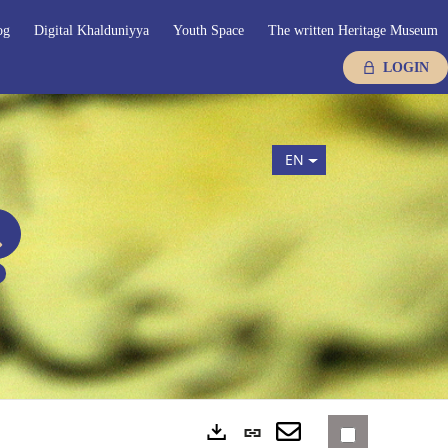
og
Digital Khalduniyya
Youth Space
The written Heritage Museum
LOGIN
EN
Permanent