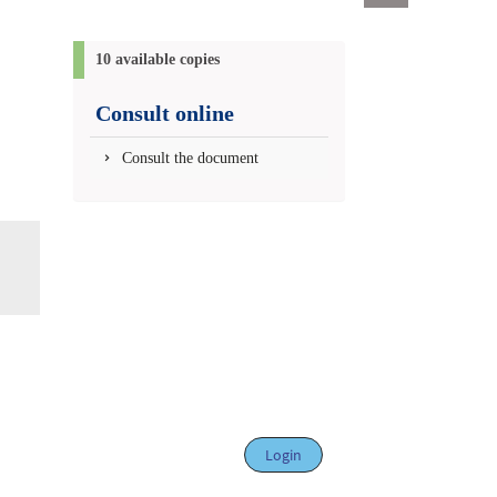
Exports
link
(New
10 available copies
window)
Consult online
Consult the document
Login