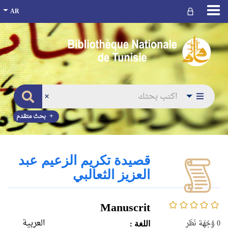
بحث متقدم
قصيدة تكريم الزعيم عبد
العزيز الثعالبي
0/5
Manuscrit
العربية
0
وُجْهَة نَظَر
اللغة :