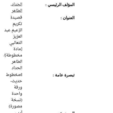
الحداد,
المؤلف الرئيسي :
الطاهر‏
قصيدة
العنوان :
تكريم
الزعيم عبد
العزيز
الثعالبي
[مادة
مخطوطة]/
الطاهر
الحداد
dمخطوط
تبصرة عامة :
حديث-
ورقة
واحدة
(نسخة
مصورة)