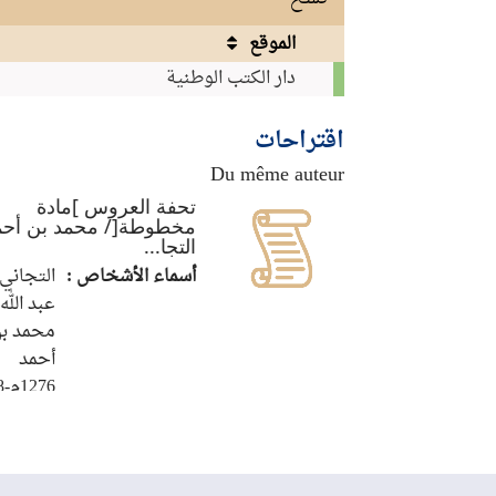
الموقع
نسخ
دار الكتب الوطنية
اقتراحات
Du même auteur
تحفة العروس ]مادة
مخطوطة[/ محمد بن أحم
التجا...
أسماء الأشخاص :
التجاني,
عبد الله
محمد ب
أحمد
1276م-1308