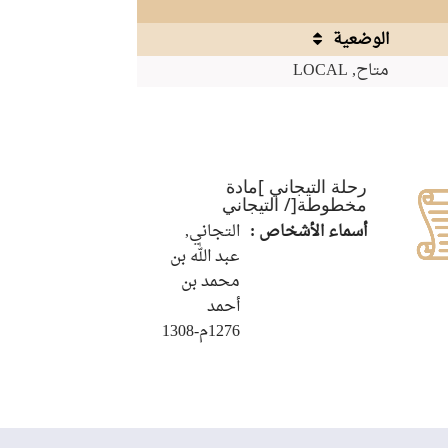
الوضعية
متاح, LOCAL
رحلة التيجاني ]مادة
مخطوطة[/ التيجاني
أسماء الأشخاص :
التجاني,
عبد الله بن
محمد بن
أحمد
1276م-1308