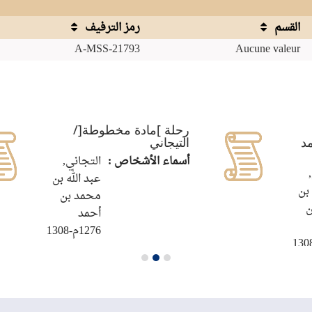
القسم
رمز الترفيف
A-MSS-21793
Aucune valeur
رحلة ]مادة مخطوطة[/
د
التيجاني
أسماء الأشخاص :
التجاني,
عبد الله بن
 بن
محمد بن
ن
أحمد
1276م-1308