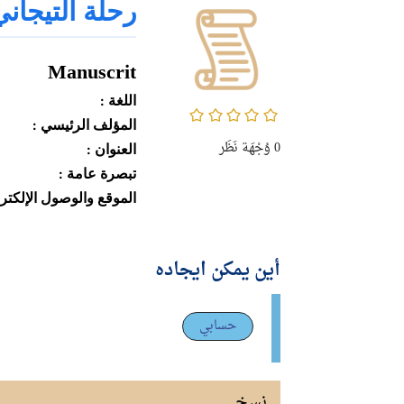
رحلة التيجاني
Manuscrit
اللغة :
0/5
المؤلف الرئيسي :
0
وُجْهَة نَظَر
العنوان :
تبصرة عامة :
الموقع والوصول الإلكترو
أين يمكن ايجاده
حسابي
نسخ