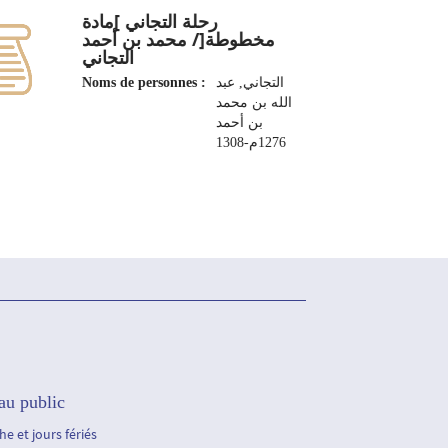
رحلة التجاني ]مادة
مخطوطة[/ محمد بن أحمد
التجاني
Noms de personnes :
التجاني, عبد
الله بن محمد
بن أحمد
1276م-1308
au public
e et jours fériés