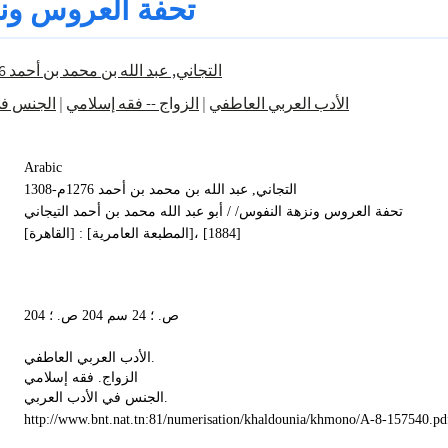
تحفة العروس ون
التجاني, عبد الله بن محمد بن أحمد 1276م-1308
الجنس في
|
الزواج -- فقه إسلامي
|
الأدب العربي العاطفي
Arabic
التجاني, عبد الله بن محمد بن أحمد 1276م-1308
تحفة العروس ونزهة النفوس/ / أبو عبد الله محمد بن أحمد التيجاني
[القاهرة] : [المطبعة العامرية]، [1884]
204 ص. ؛ 24 سم 204 ص. ؛
الأدب العربي العاطفي.
الزواج. فقه إسلامي
الجنس في الأدب العربي.
http://www.bnt.nat.tn:81/numerisation/khaldounia/khmono/A-8-157540.pd