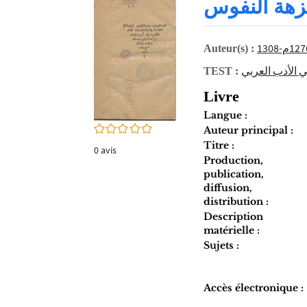
زهة النفوس
twitter
fenêtre)
(Nouvelle
fenêtre)
Auteur(s) :
 الأدب العربي
TEST :
Livre
Langue :
0/5
Auteur principal :
Titre :
0
avis
Production,
publication,
diffusion,
distribution :
Description
matérielle :
Sujets :
Accès électronique :