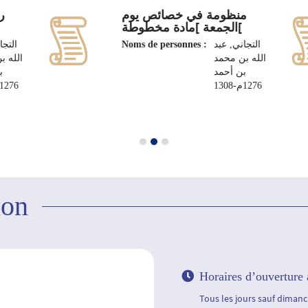
منظومة في خصائص يوم
ر
الجمعة ]مادة مخطوطة[
التجا
Noms de personnes :
التجاني, عبد
الله بن محمد
الله ب
بن أحمد
ب
1276م-1308
1276م-1308
ion
Horaires d’ouverture 
Tous les jours sauf dimanch