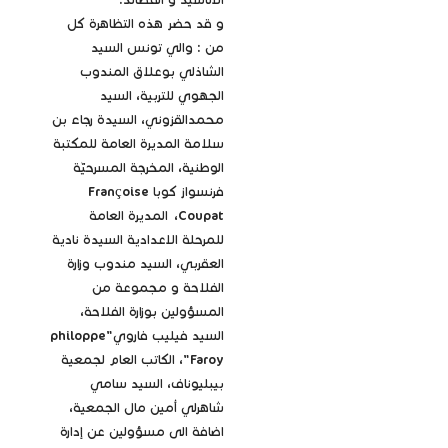
الأناشيد و القصائد.
و قد حضر هذه التظاهرة كل
من : والي تونس السيد
الشاذلي بوعلاق المندوب
الجهوي للتربية، السيد
محمدالقزوني، السيدة رجاء بن
سلامة المديرة العامة للمكتبة
الوطنية، المخرجة المسرحيّة
فرنسواز كوبا Françoise
Coupat، المديرة العامة
للمرحلة الاعدادية السيدة نادية
العقربي، السيد مندوب وزارة
الفلاحة و مجموعة من
المسؤولين بوزارة الفلاحة،
السيد فيليب فاروي"philoppe
Faroy"، الكاتب العام لجمعية
بيبليوناف، السيد سامي
شاهرلي أمين مال الجمعية،
اضافة الى مسؤولين عن إدارة