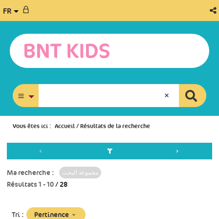
FR
recherche avancée
Vous êtes ici :
Accueil
/
Résultats de la recherche
Ma recherche :
مجموعة البحث
Résultats
1
-
10
/ 28
(Mise
Pertinence
Tri :