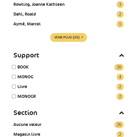
Rowling, Joanne Kathleen
3
Dahl, Roald
2
Aymé, Marcel
1
VOIR PLUS
(25)
Support
BOOK
20
MONOG
4
Livre
2
MONOGR
2
Section
Aucune valeur
26
Magasin livre
2