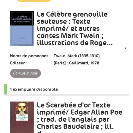
à
jour
La Célèbre grenouille
immédiate)
sauteuse : Texte
imprimé/ et autres
contes Mark Twain ;
illustrations de Roge...
Noms de personnes :
Twain, Mark (1835-1910)
Editeur :
[Paris] : Gallimard, 1978
Plus d'infos
1 exemplaire disponible
Le Scarabée d'or Texte
imprimé/ Edgar Allan Poe
; trad. de l'anglais par
Charles Baudelaire ; ill.