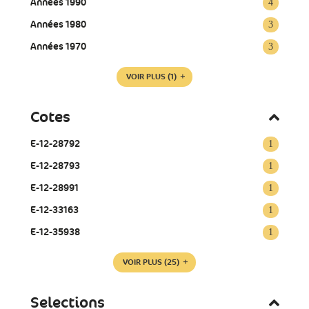
Années 1990
4
Années 1980
3
Années 1970
3
VOIR PLUS
(1)
Cotes
E-12-28792
1
E-12-28793
1
E-12-28991
1
E-12-33163
1
E-12-35938
1
VOIR PLUS
(25)
Selections