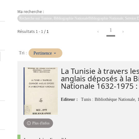
Ma recherche :
Recherche sur Tunisie, Bibliographie NationaleBibliographie Nationale, Service 
1
Résultats
1
-
1
/ 1
(Mise
Tri :
Pertinence
à
jour
La Tunisie à travers l
immédiate)
anglais déposés à la 
Nationale 1632-1975 : b
Editeur :
Tunis : Bibliothèque Nationale, 
Plus d'infos