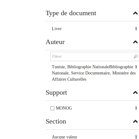
twitter
fenêtre)
(Nouvelle
Type de document
fenêtre)
Livre
1
Auteur
Tunisie, Bibliographie NationaleBibliographie
1
Nationale, Service Documentaire, Ministère des
Affaires Culturelles
Support
MONOG
1
Section
Aucune valeur
1