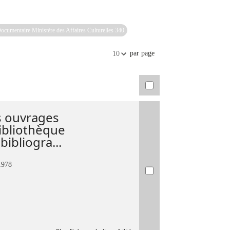
Documentaire Ministère des Affaires Culturelles 340
par page
10
es ouvrages
Bibliothèque
ibliogra...
1978