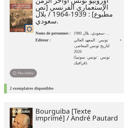
أوروبيو تونس أواخر الزمن
الإستعماري الفرنسي [نص
مطبوع] : 1939-1964 / بلال
سعودي.
Noms de personnes :
سعودي، بلال 1980-....
Editeur :
تونس : المعهد العالي
لتاريخ تونس المعاصر،
2026
(تونس : تونس: سوتيبا
قرافيك).
Plus d'infos
2 exemplaires disponibles
Bourguiba [Texte
imprimé] / André Pautard