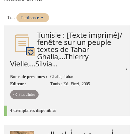
(Mise
Tri :
Pertinence
à
jour
Tunisie : [Texte imprimé]/
immédiate)
fenêtre sur un peuple
textes de Tahar
Ghalia,...Thierry
Vielle,...Silvia...
Noms de personnes :
Ghalia, Tahar
Editeur :
Tunis : Ed. Finzi, 2005
Plus d'infos
4 exemplaires disponibles