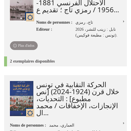
الاحتلال الفرنسي 1881-
1956 / رمزي تاج ؛ تقديم ع...
Noms de personnes :
تاج، رمزي
Editeur :
نابل : زينب للنشر، 2026
(تونس : مطبعة فوكيس).
Plus d'infos
2 exemplaires disponibles
الحركة النقابية في تونس
خلال قرن (1924-2024) [نص
مطبوع] : التحديات،
الإنجازات، الإخفاقات / محمد
ال...
Noms de personnes :
العماري، محمد