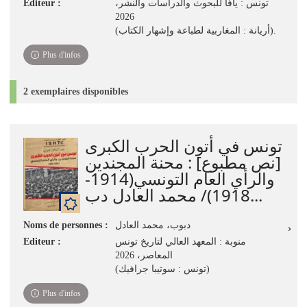
Editeur :
تونس : يافا للبحوث والدراسات والنشر،
2026
(أريانة : ‏‏المغاربية لطباعة وإشهار الكتاب).
Plus d'infos
2 exemplaires disponibles
تونس في أتون الحرب الكبرى
[نص مطبوع] : محنة المجندين
والرأي العام التونسي(1914-
1918)/ محمد العادل دب...
Noms de personnes :
دبوب، محمد العادل
Editeur :
منوبة : المعهد العالي لتاريخ تونس
المعاصر، 2026
(تونس : سوتيبا جرافيك)
Plus d'infos