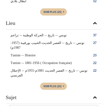
أبطال بلادي
12
VOIR PLUS
(25)
Lieu
تونس -- تاريخ -- الحركة الوطنية -- تراجم
37
تونس -- تاريخ -- العصر الحديث-الحبيب بورقيبة (1957-
27
1987م)
Tunisie -- Histoire
23
Tunisie -- 1881-1956 ( Occupation française)
22
تونس -- تاريخ -- العصر الحديث 1881م-1955م -- الإحتلال
22
الفرنسي
VOIR PLUS
(25)
Sujet