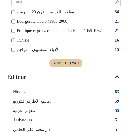
المقالات العربية -- قرن 20 -- تونس
36
Bourguiba, Habib (1903-2000)
21
Politique et gouvernement -- Tunisie -- 1956-1987
21
Tunisie
16
الأدباء التونسيون -- تراجم
15
VOIR PLUS
(25)
Editeur
Nirvana
63
مجمع الأطرش للتوزيع،
59
نقوش عربية،
55
Arabesques
51
دار محمد علي الحامي،
51