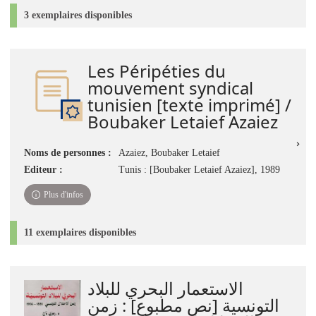
3 exemplaires disponibles
Les Péripéties du
mouvement syndical
tunisien [texte imprimé] /
Boubaker Letaief Azaiez
Noms de personnes :
Azaiez, Boubaker Letaief
Editeur :
Tunis : [Boubaker Letaief Azaiez], 1989
Plus d'infos
11 exemplaires disponibles
الاستعمار البحري للبلاد
التونسية [نص مطبوع] : زمن