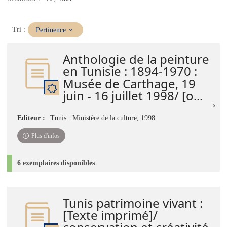
(Mise
Tri :
Pertinence
à
jour
Anthologie de la peinture
immédiate)
en Tunisie : 1894-1970 :
Musée de Carthage, 19
juin - 16 juillet 1998/ [o...
Editeur :
Tunis : Ministère de la culture, 1998
Plus d'infos
6 exemplaires disponibles
Tunis patrimoine vivant :
[Texte imprimé]/