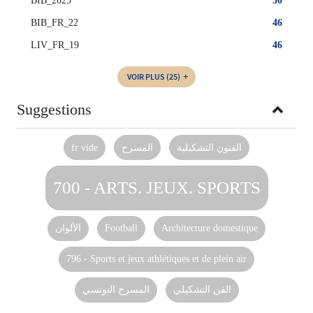
BIB_2025
50
BIB_FR_22
46
LIV_FR_19
46
VOIR PLUS
(25)
Suggestions
fr vide
المسرح
الفنون التشكيلية
700 - ARTS. JEUX. SPORTS
الألوان
Football
Architecture domestique
796 - Sports et jeux athlétiques et de plein air
الفن التشكيلي
المسرح التونسي