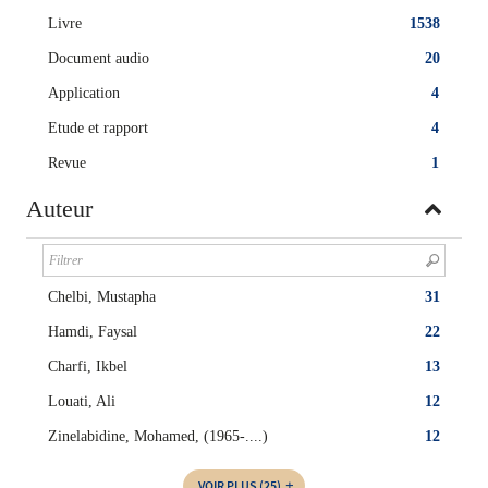
Livre
1538
Document audio
20
Application
4
Etude et rapport
4
Revue
1
Auteur
Chelbi, Mustapha
31
Hamdi, Faysal
22
Charfi, Ikbel
13
Louati, Ali
12
Zinelabidine, Mohamed, (1965-....)
12
VOIR PLUS
(25)