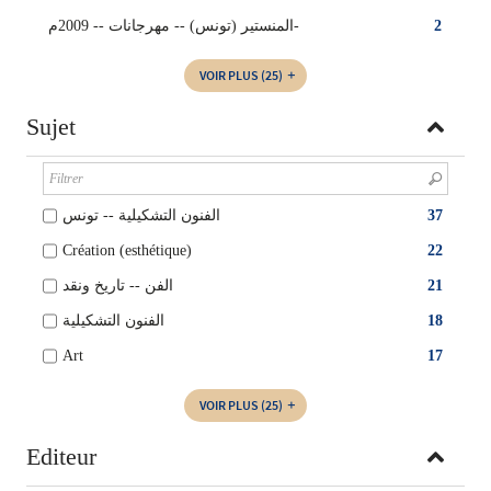
المنستير (تونس)‏ -- ‏مهرجانات‏ -- ‏2009م-
2
VOIR PLUS
(25)
Sujet
الفنون التشكيلية -- تونس
37
Création (esthétique)
22
الفن -- تاريخ ونقد
21
الفنون التشكيلية
18
Art
17
VOIR PLUS
(25)
Editeur