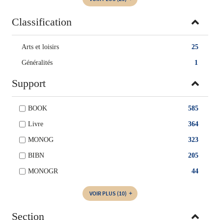
Classification
Arts et loisirs
25
Généralités
1
Support
BOOK
585
Livre
364
MONOG
323
BIBN
205
MONOGR
44
VOIR PLUS
(10)
Section