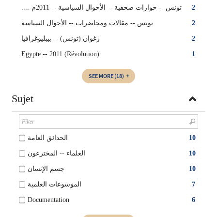
تونس‏ -- ‏حوارات صحفية‏ -- ‏الأحوال السياسية‏ -- ‏2011م-....‏
2
تونس‏‏ -- ‏مقالات ومحاضرات -- ‏الأحوال ‏السياسة‏
2
زغوان (تونس)‏ -- ‏بيبليوغرافيا
2
Egypte -- 2011 (Révolution)
1
SEE MORE
(18)
Sujet
الحدائق العامة
10
العلماء -- المخترعون
10
جسم الإنسان
10
الموسوعات العلمية
7
Documentation
6