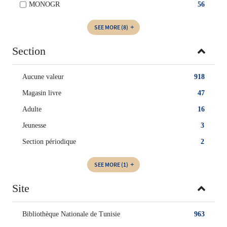
MONOGR
56
SEE MORE
(8)
Section
Aucune valeur
918
Magasin livre
47
Adulte
16
Jeunesse
3
Section périodique
2
SEE MORE
(1)
Site
Bibliothèque Nationale de Tunisie
963