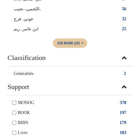
اللجمي، نجيب،
56
عوني, فرج
32
ابن عامر, ريم
25
SEE MORE
(25)
Classification
Généralités
2
Support
MONOG
378
BOOK
197
BIBN
179
Livre
103