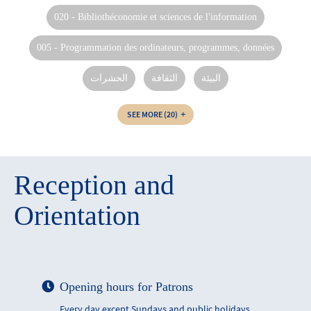
020 - Bibliothéconomie et sciences de l'information
005 - Programmation des ordinateurs, programmes, données
البيئة
الثقافة
الحشرات
SEE MORE
(20)
Reception and
Orientation
Opening hours for Patrons
Every day except Sundays and public holidays