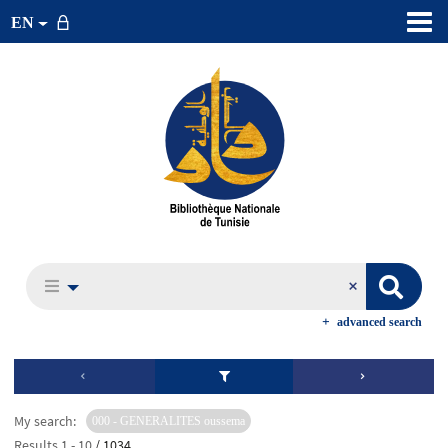
EN
advanced search
My search:
000 - GENERALITES oussema
Results
1
-
10
/ 1034