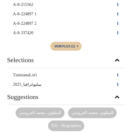
A-8-215562
1
A-8-224897 1
1
A-8-224897 2
1
A-8-337420
1
VOIR PLUS
(1)
Selections
TunisianaLot1
1
بيبليوغرافيا_2025
1
Suggestions
المطوي, محمد العروسي‏
المطوي، محمد العروسي‏
920 - Biographies