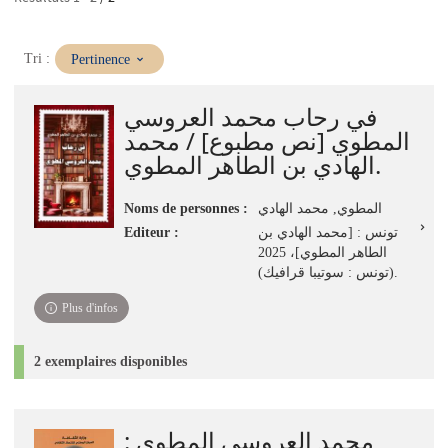
(Mise
Tri :
Pertinence
à
jour
في رحاب محمد العروسي
immédiate)
المطوي [نص مطبوع] / محمد
الهادي بن الطاهر المطوي.
Noms de personnes :
المطوي, محمد الهادي
Editeur :
تونس : [محمد الهادي بن
الطاهر المطوي]، 2025
(تونس : سوتيبا قرافيك).
Plus d'infos
2 exemplaires disponibles
محمد العروسي المطوي :