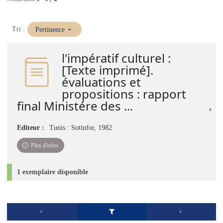
(Mise
Tri :
Pertinence
à
jour
l'impératif culturel :
immédiate)
[Texte imprimé].
évaluations et
propositions : rapport
final Ministére des ...
Editeur :
Tunis : Sotinfor, 1982
Plus d'infos
1 exemplaire disponible