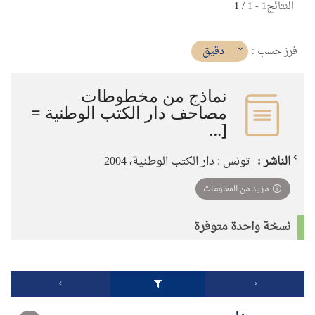
النتائج
1
-
1
/ 1
(imediat
دقيق
فرز حسب :
تأثير)
نماذج من مخطوطات
مصاحف دار الكتب الوطنية =
[...
الناشر :
تونس : دار الكتب الوطنية، 2004
مزيد من المعلومات
نسخة واحدة متوفرة