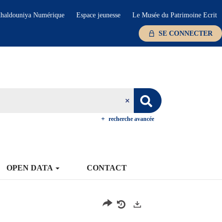
haldouniya Numérique
Espace jeunesse
Le Musée du Patrimoine Ecrit
SE CONNECTER
recherche avancée
OPEN DATA
CONTACT
Exports