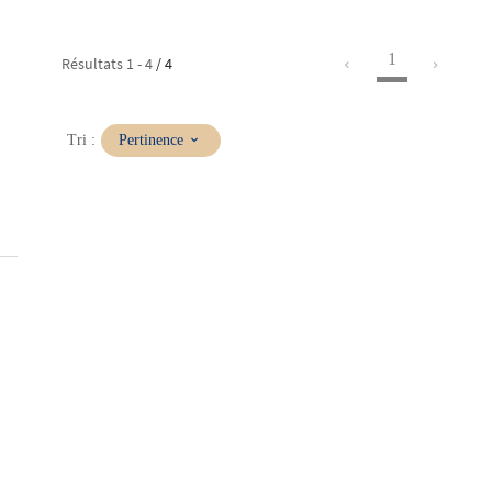
1
Résultats
1
-
4
/ 4
(Mise
Tri :
Pertinence
à
jour
immédiate)