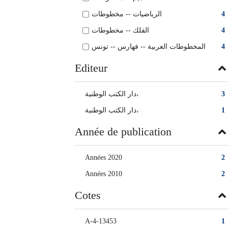
الرياضيات‏ -- ‏مخطوطات‏
4
الفلك‏ -- ‏مخطوطات
4
المخطوطات العربية‏‏ -- ‏فهارس‏ -- ‏تونس
4
Editeur
دار الكتب الوطنية،
3
دار الكتب الوطنية‏،
1
Année de publication
Années 2020
2
Années 2010
2
Cotes
A-4-13453
1