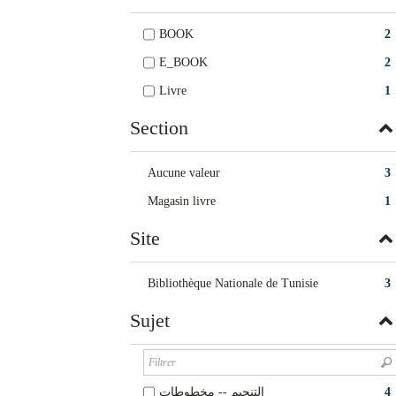
BOOK
2
E_BOOK
2
Livre
1
Section
Aucune valeur
3
Magasin livre
1
Site
Bibliothèque Nationale de Tunisie
3
Sujet
التنجيم‏ -- ‏مخطوطات
4