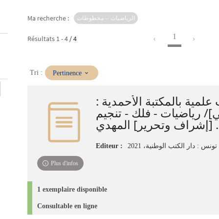
Ma recherche :
الرياضيات -- مخطوطات
1
Résultats
1
-
4
/ 4
(Mise
Tri :
Pertinence
à
jour
علمية بالمكتبة الأحمدية
immédiate)
[‏‏/ ‏رياضيات - فلك - تنجيم
وتحرير] المهدي
Editeur :
تونس : دار الكتب الوطنية‏، ‏2021‏
Plus d'infos
1 exemplaire disponible
Consultable en ligne