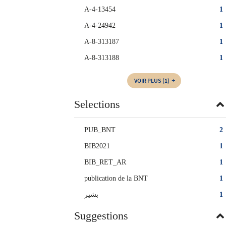
A-4-13454
1
A-4-24942
1
A-8-313187
1
A-8-313188
1
VOIR PLUS
(1)
Selections
PUB_BNT
2
BIB2021
1
BIB_RET_AR
1
publication de la BNT
1
بشير
1
Suggestions