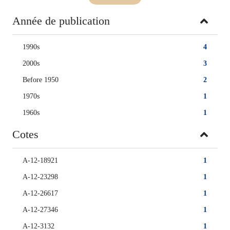
Année de publication
1990s
4
2000s
3
Before 1950
2
1970s
1
1960s
1
Cotes
A-12-18921
1
A-12-23298
1
A-12-26617
1
A-12-27346
1
A-12-3132
1