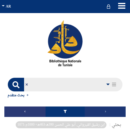
بحث متقدم
بحثي :
ابن رشيق القيرواني, أبو علي الحسن 390هـ-463هـ= 1000م-1071