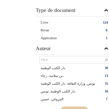
twitter
fenêtre)
(Nouvelle
Type de document
fenêtre)
Livre
124
Revue
6
Application
1
Auteur
دار الكتب الوطنية
30
بن سلامة، رجاء،
13
تونس, وزارة الثقافة. دار الكتب الوطنية
11
دار الكتب الوطنية, تونس
10
المزوغي‏, ‏حسين‏
7