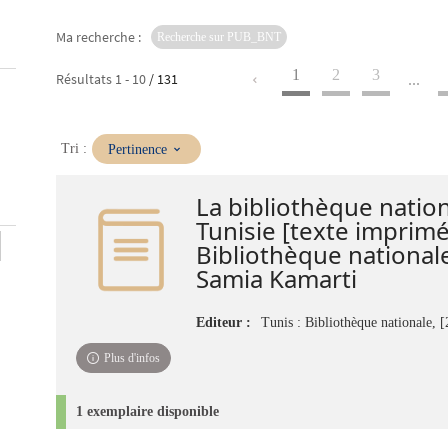
Ma recherche :
Recherche sur PUB_BNT
1
2
3
Résultats
1
-
10
/ 131
...
(Mise
Tri :
Pertinence
à
jour
La bibliothèque natio
immédiate)
Tunisie [texte imprimé
Bibliothèque nationale 
Samia Kamarti
Editeur :
Tunis : Bibliothèque nationale, 
Plus d'infos
1 exemplaire disponible