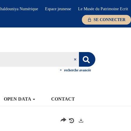
haldouniya Numérique
Espace jeunesse
Le Musée du Patrimoine Ecrit
SE CONNECTER
recherche avancée
OPEN DATA
CONTACT
Exports