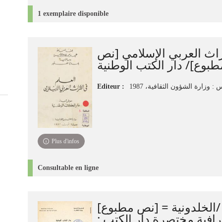
1 exemplaire disponible
راث العربي الإسلامي [نص
طبوع]/ دار الكتب الوطنية
Editeur :
 : وزارة الشؤون الثقافية، 1987
Plus d'infos
Consultable en ligne
الخلدونية = [نص مطبوع]/ Al-Khadunia
: قائمة ببليوجرافية مختصرة دار الكتب