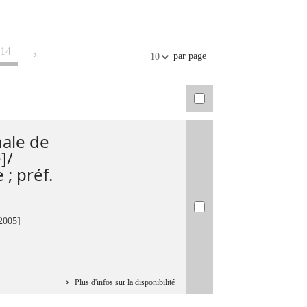
14
par page
10
nale de
]/
; préf.
[2005]
Plus d'infos sur la disponibilité