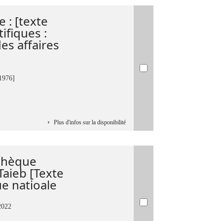
 : [texte
ifiques :
es affaires
[1976]
Plus d'infos sur la disponibilité
othèque
Taieb [Texte
e natioale
2022