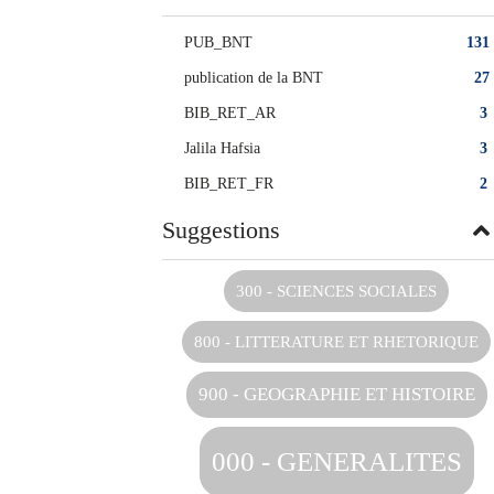
PUB_BNT
131
publication de la BNT
27
BIB_RET_AR
3
Jalila Hafsia
3
BIB_RET_FR
2
Suggestions
300 - SCIENCES SOCIALES
800 - LITTERATURE ET RHETORIQUE
900 - GEOGRAPHIE ET HISTOIRE
000 - GENERALITES