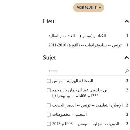
VOIR PLUS
(3)
Lieu
الكنائس(تونس) -- ‏العادات والتقاليد
1
تونس -- ‏بيبليوغرافيات -- ‏(الثورة) 2010-2011
1
Sujet
الصحافة الهزلية‏ -- ‏تونس
3
ابن خلدون, عبد الرحمان بن محمد
2
1332م-1406م -- بيبليوغرافيا
الإصلاح التعليمي -- تونس‏ -- ‏العصر الحديث
2
التنجيم‏ -- ‏مخطوطات
2
الدوريات الهزلية‏ -- ‏تونس‏‏ -- ‏1906م-2013
2