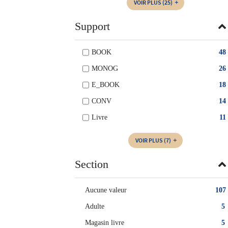
VOIR PLUS
(25)
Support
BOOK
48
MONOG
26
E_BOOK
18
CONV
14
Livre
11
VOIR PLUS
(7)
Section
Aucune valeur
107
Adulte
5
Magasin livre
5