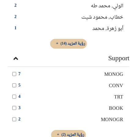
الولي, محمد طه
2
خطاب, محمود شيت
2
أبو زهرة‏, ‏محمد‏
1
رؤية المزيد
(14)
Support
MONOG
7
CONV
5
TRT
4
BOOK
3
MONOGR
2
رؤية المزيد
(2)