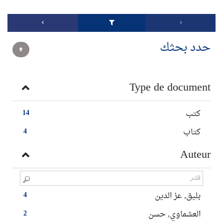
حدد بحثك
Type de document
كتب
14
كتاب
4
Auteur
بليق, عز الدين
4
العشماوي, حسن
2