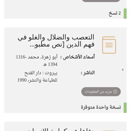
2 نسخ
التعصب والضلال والغلو في
فهم الدين‏ ‏[نص مطبو...
أسماء الأشخاص :
أبو زهرة‏, ‏محمد‏ ‏1316-
1394 هـ‏
الناشر :
بيروت‏ : ‏دار الفتح
للطباعة والنشر‏، ‏1990
مزيد من المعلومات
نسخة واحدة متوفرة
دفاعا عن كرامة الإنسان... و