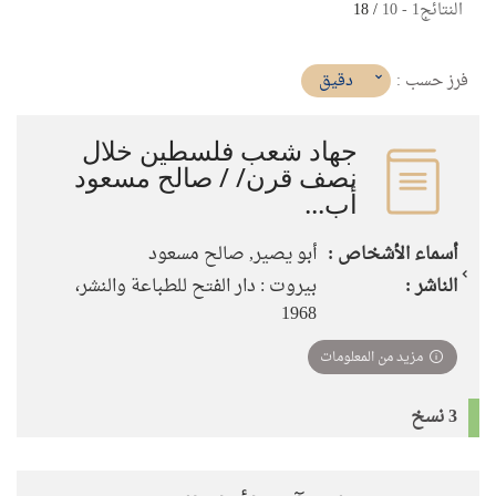
النتائج
1
-
10
/ 18
(imediat
دقيق
فرز حسب :
تأثير)
جهاد شعب فلسطين خلال
نصف قرن/ / صالح مسعود
أب...
أسماء الأشخاص :
أبو يصير, صالح مسعود
الناشر :
بيروت : دار الفتح للطباعة والنشر،
1968
مزيد من المعلومات
3 نسخ