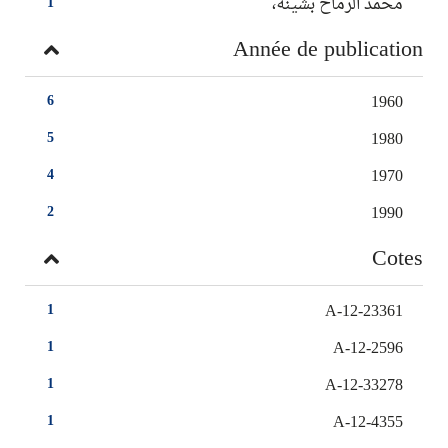
محمد الرماح بشينة،
1
Année de publication
1960
6
1980
5
1970
4
1990
2
Cotes
A-12-23361
1
A-12-2596
1
A-12-33278
1
A-12-4355
1