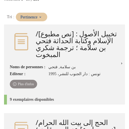
(Mise
Tri :
Pertinence
à
jour
تخييل الأصول‏ : ‏[نص مطبوع]/
immédiate)
الإسلام وكتابة الحداثة فتحي
بن سلامة ؛ ترجمة شكري
المبخوت
Noms de personnes :
بن سلامة, فتحي‏
Editeur :
تونس : دار الجنوب للنشر‏، ‏1995
Plus d'infos
9 exemplaires disponibles
الحج إلى بيت الله الحرام/