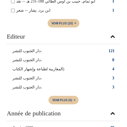
أبو تمام, حبيب بن أوس الطائي 188-231 هـ -- نقد
1
ابن برد, يشار -- شعر
1
VOIR PLUS
(25)
Editeur
دار الجنوب للنشر،
121
دار الجنوب للنشر‏،
8
المغاربية لطباعة وإشهار الكتاب)
4
‏دار الجنوب للنشر‏،
3
‏دار الجنوب‏ للنشر،
3
VOIR PLUS
(6)
Année de publication