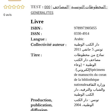
0/5
000 -
|
المصاحف‏
|
المخطوطات‏ التونسية
TEST :
GENERALITES
0
avis
Livre
ISBN :
9789973905055
ISSN :
0330-4914
Langue :
Arabic
Collectivité auteur :
دار الكتب الوطنية
تونس 5 جانفي 2011
Titre :
نماذج من مخطوطات
مصاحف دار الكتب
الوطنية‏ = ‏[وعاء
إلكتروني]‏‏/ ‏Spécimens
de manuscrits du coran
de la bibliothèque
nationale‏ ‏وزارة الثقافة
والشباب والترفيه، دار
الكتب الوطنية
Production,
تونس‏ : ‏دار الكتب
publication,
الوطنية‏‏، ‏2004
diffusion,