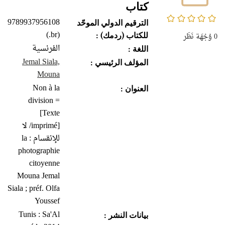
كتاب
0/5
9789937956108
الترقيم الدولي الموحّد
(br.)
0
وُجْهَة نَظَر
للكتاب (ردمك) :
الفرنسية
اللغة :
Jemal Siala,
المؤلف الرئيسي :
Mouna
Non à la
العنوان :
division =
[Texte
imprimé]/ لا
للإنقسام : la
photographie
citoyenne
Mouna Jemal
Siala ; préf. Olfa
Youssef
Tunis : Sa'Al
بيانات النشر :